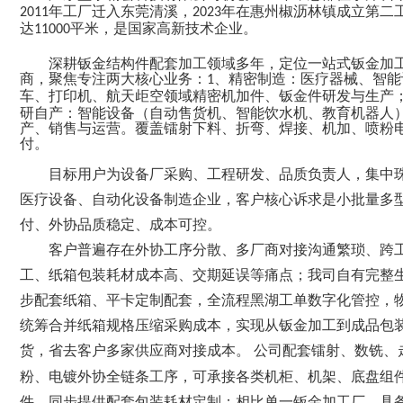
年工厂迁入东莞清溪，
年在惠州椒沥林镇成立第二
2011
2023
任
达
平米
，是
国家高新技术企业。
资
件
11000
售
深耕钣金结构件配套加工领域多年，定位一站式钣金加
讯
下
后
联
商，聚焦
专注两大核心业务：
、精密制造：医疗器械、智能
1
车、打印机、航天歫空领域精密机加件、
钣金件研发与生产
载
服
系
研自产：智能设备（自动售货机、智能饮水机、教育机器人
产、销售与运营。
覆盖镭射下料、折弯、焊接、机加、喷粉
付。
务
我
目标用户为设备厂采购、工程研发、品质负责人，集中
们
医疗设备、自动化设备制造企业，客户核心诉求是小批量多
付、外协品质稳定、成本可控。
客户普遍存在外协工序分散、多厂商对接沟通繁琐、跨
工、纸箱包装耗材成本高、交期延误等痛点；我司自有完整
步配套纸箱、平卡定制配套，全流程黑湖工单数字化管控，
统筹合并纸箱规格压缩采购成本，实现从钣金加工到成品包
货，省去客户多家供应商对接成本。
公司配套镭射、数铣、
粉、电镀外协全链条工序，可承接各类机柜、机架、底盘组
件，同步提供配套包装耗材定制；相比单一钣金加工厂，具