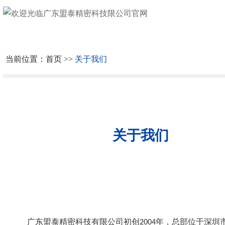
网
站
关
首
于
公
当前位置：
首页
>>
关于我们
页
我
司
质
们
实
检
资
景
设
质
产
关于我们
备
证
品
合
书
中
作
社
心
伙
会
新
伴
责
闻
文
广东盟泰精密科技有限公司初创
年，总部位于深圳
2004