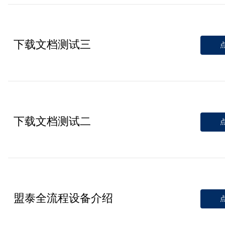
任
资
件
售
讯
下
后
联
下载文档测试三
载
服
系
务
我
们
下载文档测试二
盟泰全流程设备介绍