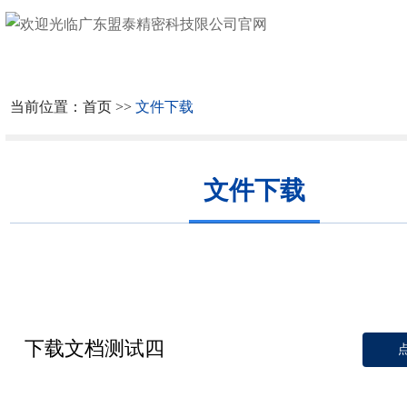
网
站
关
首
于
公
当前位置：
首页
>>
文件下载
页
我
司
质
文件下载
们
实
检
资
景
设
质
产
备
证
品
合
书
中
作
社
下载文档测试四
心
伙
会
新
伴
责
闻
文