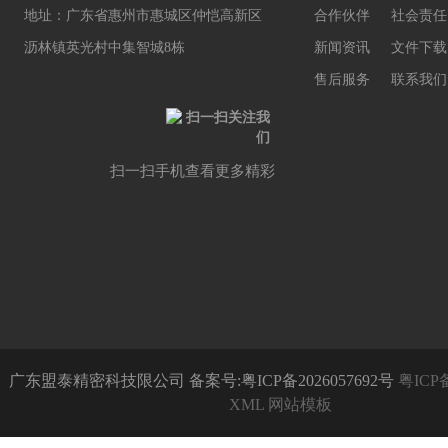
地址：广东省惠州市惠城区仲恺高新区
合作伙伴
社会责任
沥林镇英光村中集智城8栋
新闻资讯
文件下载
售后服务
联系我们
扫一扫手机查看更多精彩
广东盟泰精密科技限公司 备案号:粤ICP备2026057692号
粤ICP备
XML
网站模板