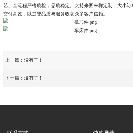
艺。全流程严格质检，品质稳定。支持来图来样定制，大小订
任
资
件
售
交付高效，以过硬品质与服务收获众多客户信赖。
讯
下
后
联
载
服
系
务
我
上一篇：没有了！
们
下一篇：没有了！
联系方式
快速导航