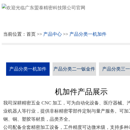
网
站
关
首
于
公
当前位置：
首页
>>
产品中心
>>
产品分类一机加件
页
我
司
质
们
实
检
资
产品分类一机加件
产品分类二一钣金件
产品分类三
景
设
质
产
备
证
品
合
机加件产品展示
书
中
作
社
我司深耕精密五金 CNC 加工，可为自动化设备、医疗器械、
业机器人等行业，提供非标精密零部件定制与量产服务。可加
心
伙
会
新
钢、铜、塑胶等材质，品类齐全。
伴
责
闻
文
公司配备全套精密加工设备，工件精度可达微米级，支持多种