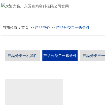
网
站
关
首
于
公
当前位置：
首页
>>
产品中心
>>
产品分类二一钣金件
页
我
司
质
们
实
检
资
产品分类一机加件
产品分类二一钣金件
产品分类三
景
设
质
产
备
证
品
合
书
中
作
社
心
伙
会
新
伴
责
闻
文