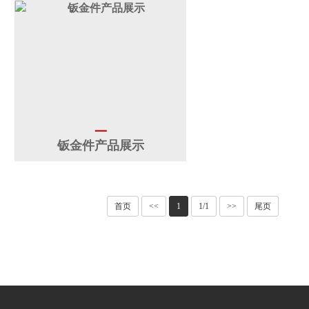
任
资
件
售
讯
下
后
联
载
服
系
务
我
一
钣金件产品展示
们
首页
<<
1
1/1
>>
尾页